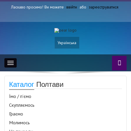
Ласкаво просимо! Ви можете
ввійти
або
зареєструватися
Українська
Toggle
navigation
Каталог
Полтави
Їмо / п’ємо
Скупляємось
Граємо
Молимось