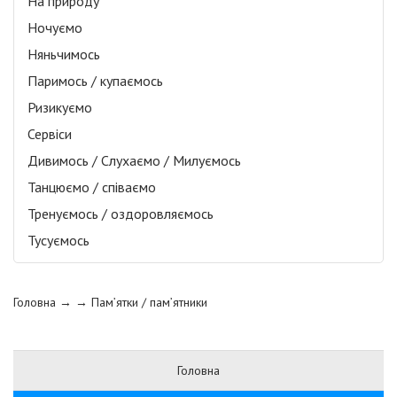
На природу
Ночуємо
Няньчимось
Паримось / купаємось
Ризикуємо
Сервіси
Дивимось / Слухаємо / Милуємось
Танцюємо / співаємо
Тренуємось / оздоровляємось
Тусуємось
Головна
→ →
Пам’ятки / пам’ятники
Головна