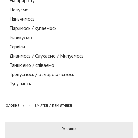
На природу
Ночуємо
Няньчимось
Паримось / купаємось
Ризикуємо
Сервіси
Дивимось / Слухаємо / Милуємось
Танцюємо / співаємо
Тренуємось / оздоровляємось
Тусуємось
Головна
→ →
Пам’ятки / пам’ятники
Головна