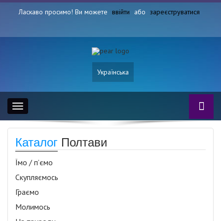
Ласкаво просимо! Ви можете
ввійти
або
зареєструватися
Українська
Toggle
navigation
Каталог
Полтави
Їмо / п’ємо
Скупляємось
Граємо
Молимось