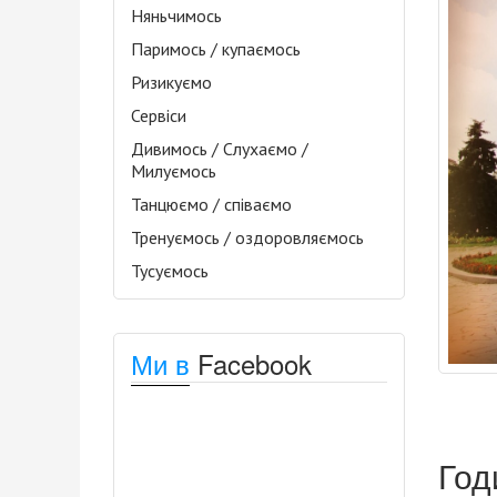
Няньчимось
Паримось / купаємось
Ризикуємо
Сервіси
Дивимось / Слухаємо /
Милуємось
Танцюємо / співаємо
Тренуємось / оздоровляємось
Тусуємось
Ми в
Facebook
Год