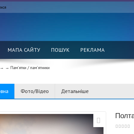
тися
МАПА САЙТУ
ПОШУК
РЕКЛАМА
→ →
Пам’ятки / пам’ятники
овна
Фото/Відео
Детальніше
Полта