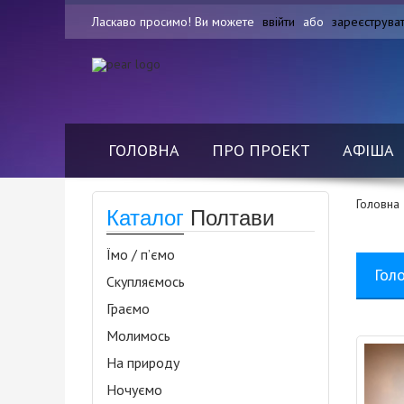
Ласкаво просимо! Ви можете
ввійти
або
зареєструва
ГОЛОВНА
ПРО ПРОЕКТ
АФІША
Головна
Каталог
Полтави
Їмо / п’ємо
Гол
Скупляємось
Граємо
Молимось
На природу
Ночуємо