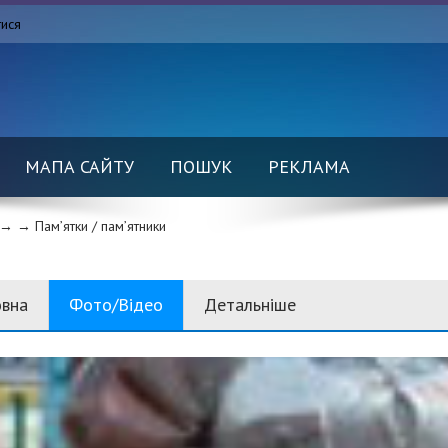
тися
МАПА САЙТУ
ПОШУК
РЕКЛАМА
→ →
Пам’ятки / пам’ятники
овна
Фото/Відео
Детальніше