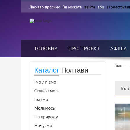
Ласкаво просимо! Ви можете
ввійти
або
зареєструва
ГОЛОВНА
ПРО ПРОЕКТ
АФІША
Головна
Каталог
Полтави
Їмо / п’ємо
Гол
Скупляємось
Граємо
Молимось
На природу
Ночуємо