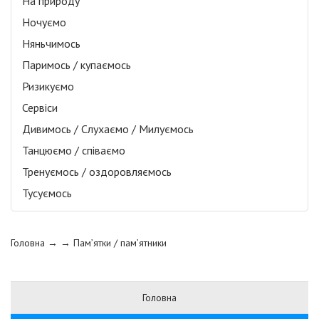
На природу
Ночуємо
Няньчимось
Паримось / купаємось
Ризикуємо
Сервіси
Дивимось / Слухаємо / Милуємось
Танцюємо / співаємо
Тренуємось / оздоровляємось
Тусуємось
Головна
→ →
Пам’ятки / пам’ятники
Головна