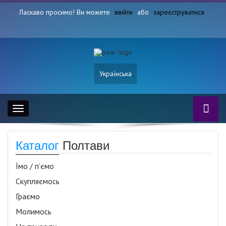
Ласкаво просимо! Ви можете
ввійти
або
зареєструватися
Українська
Toggle
navigation
Каталог
Полтави
Їмо / п’ємо
Скупляємось
Граємо
Молимось