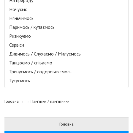
На природу
Ночуємо
Няньчимось
Паримось / купаємось
Ризикуємо
Сервіси
Дивимось / Слухаємо / Милуємось
Танцюємо / співаємо
Тренуємось / оздоровляємось
Тусуємось
Головна
→ →
Пам’ятки / пам’ятники
Головна