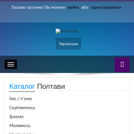
Ласкаво просимо! Ви можете
ввійти
або
зареєструватися
Українська
Toggle
navigation
Каталог
Полтави
Їмо / п’ємо
Скупляємось
Граємо
Молимось