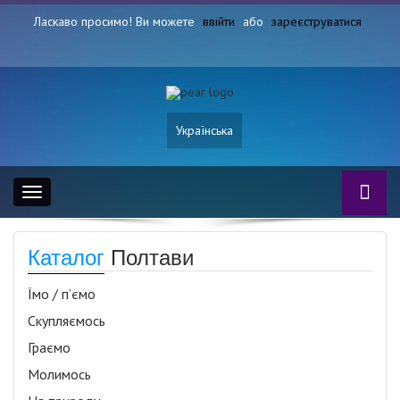
Ласкаво просимо! Ви можете
ввійти
або
зареєструватися
Українська
Toggle
navigation
Каталог
Полтави
Їмо / п’ємо
Скупляємось
Граємо
Молимось