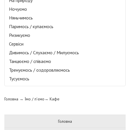
На природу
Ночуємо
Няньчимось
Паримось / купаємось
Ризикуємо
Сервіси
Дивимось / Слухаємо / Милуємось
Танцюємо / співаємо
Тренуємось / оздоровляємось
Тусуємось
Головна
→ Їмо / п’ємо→
Кафе
Головна