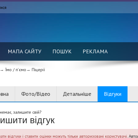
тися
МАПА САЙТУ
ПОШУК
РЕКЛАМА
→ Їмо / п’ємо→
Піцерії
овна
Фото/Відео
Детальніше
Відгуки
 немає, залишите свій?
ишити відгук
ти відгуки і ставити оцінки можуть тільки авторизовані користувачі.
Авто