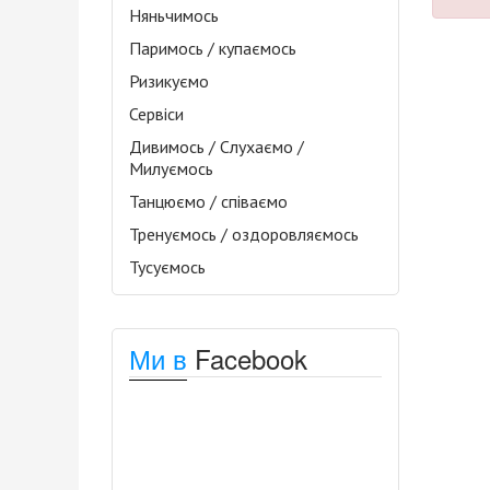
Няньчимось
Паримось / купаємось
Ризикуємо
Сервіси
Дивимось / Слухаємо /
Милуємось
Танцюємо / співаємо
Тренуємось / оздоровляємось
Тусуємось
Ми в
Facebook