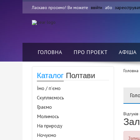
Ласкаво просимо! Ви можете
ввійти
або
зареєструва
ГОЛОВНА
ПРО ПРОЕКТ
АФІША
Головна
Каталог
Полтави
Їмо / п’ємо
Гол
Скупляємось
Граємо
Відгуків
Молимось
Зал
На природу
Ночуємо
Залиша