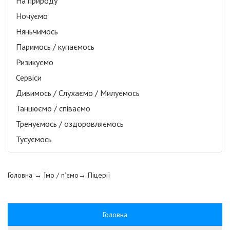
На природу
Ночуємо
Няньчимось
Паримось / купаємось
Ризикуємо
Сервіси
Дивимось / Слухаємо / Милуємось
Танцюємо / співаємо
Тренуємось / оздоровляємось
Тусуємось
Головна
→ Їмо / п’ємо→
Піцерії
Головна