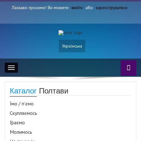
Ласкаво просимо! Ви можете
ввійти
або
зареєструватися
Українська
Toggle
navigation
Каталог
Полтави
Їмо / п’ємо
Скупляємось
Граємо
Молимось