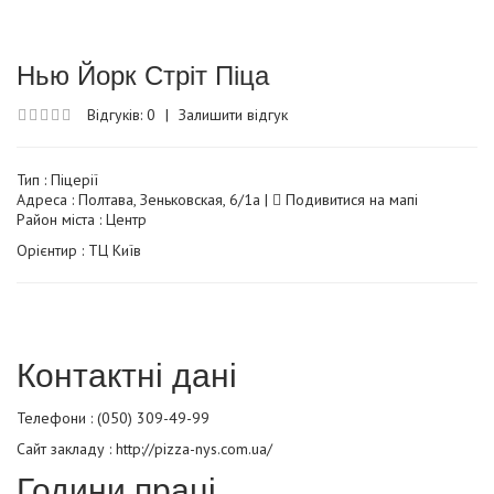
Нью Йорк Стріт Піца
Відгуків: 0
|
Залишити відгук
Тип :
Піцерії
Адреса : Полтава, Зеньковская, 6/1а |
Подивитися на мапі
Район міста : Центр
Орієнтир : ТЦ Київ
Контактні дані
Телефони : (050) 309-49-99
Сайт закладу :
http://pizza-nys.com.ua/
Години праці