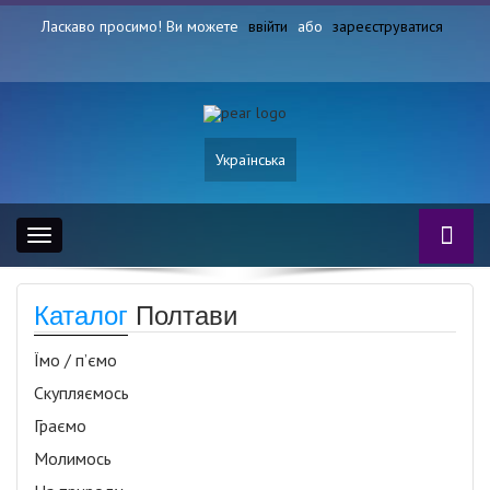
Ласкаво просимо! Ви можете
ввійти
або
зареєструватися
Українська
Toggle
navigation
Каталог
Полтави
Їмо / п’ємо
Скупляємось
Граємо
Молимось