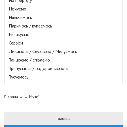
На природу
Ночуємо
Няньчимось
Паримось / купаємось
Ризикуємо
Сервіси
Дивимось / Слухаємо / Милуємось
Танцюємо / співаємо
Тренуємось / оздоровляємось
Тусуємось
Головна
→ →
Музеї
Головна