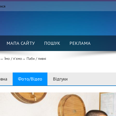
тися
МАПА САЙТУ
ПОШУК
РЕКЛАМА
→ Їмо / п’ємо→
Паби / пивні
овна
Фото/Відео
Відгуки