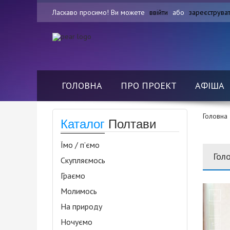
Ласкаво просимо! Ви можете
ввійти
або
зареєструва
ГОЛОВНА
ПРО ПРОЕКТ
АФІША
Головна
Каталог
Полтави
Їмо / п’ємо
Гол
Скупляємось
Граємо
Молимось
На природу
Ночуємо