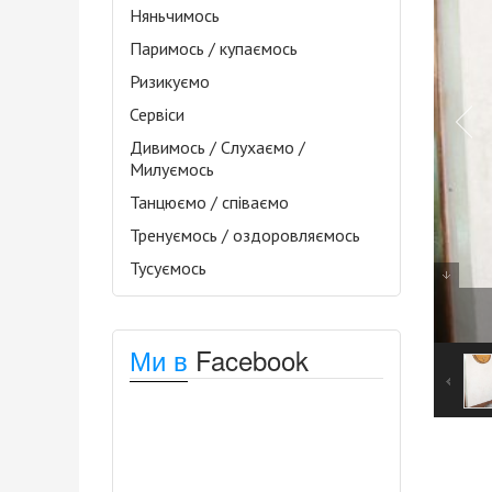
Няньчимось
Паримось / купаємось
Ризикуємо
Сервіси
Дивимось / Слухаємо /
Милуємось
Танцюємо / співаємо
Тренуємось / оздоровляємось
Тусуємось
Ми в
Facebook