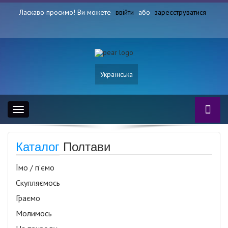
Ласкаво просимо! Ви можете
ввійти
або
зареєструватися
Українська
Toggle
navigation
Каталог
Полтави
Їмо / п’ємо
Скупляємось
Граємо
Молимось