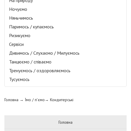
На природу
Ночуємо
Няньчимось
Паримось / купаємось
Ризикуємо
Сервіси
Дивимось / Слухаємо / Милуємось
Танцюємо / співаємо
Тренуємось / оздоровляємось
Тусуємось
Головна
→ Їмо / п’ємо→
Кондитерські
Головна