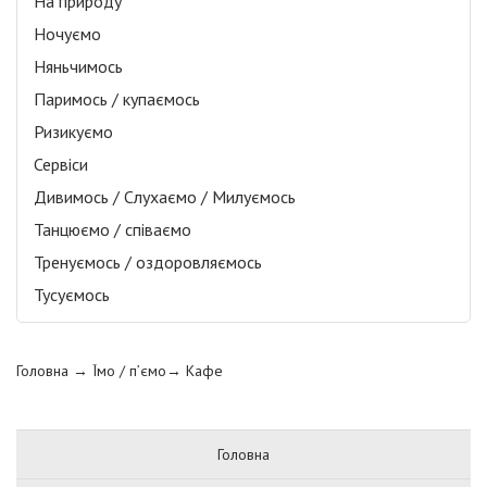
На природу
Ночуємо
Няньчимось
Паримось / купаємось
Ризикуємо
Сервіси
Дивимось / Слухаємо / Милуємось
Танцюємо / співаємо
Тренуємось / оздоровляємось
Тусуємось
Головна
→ Їмо / п’ємо→
Кафе
Головна