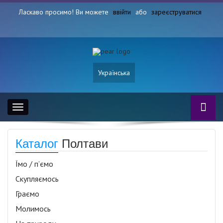
Ласкаво просимо! Ви можете
ввійти
або
зареєструватися
Українська
Toggle
navigation
Каталог
Полтави
Їмо / п’ємо
Скупляємось
Граємо
Молимось