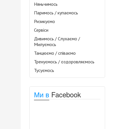
Няньчимось
Паримось / купаємось
Ризикуємо
Сервіси
Дивимось / Слухаємо /
Милуємось
Танцюємо / співаємо
Тренуємось / оздоровляємось
Тусуємось
Ми в
Facebook