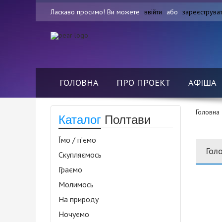
Ласкаво просимо! Ви можете
ввійти
або
зареєструва
ГОЛОВНА
ПРО ПРОЕКТ
АФІША
Головна
Каталог
Полтави
Їмо / п’ємо
Гол
Скупляємось
Граємо
Молимось
На природу
Ночуємо