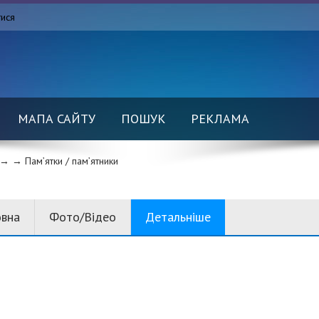
тися
МАПА САЙТУ
ПОШУК
РЕКЛАМА
→ →
Пам’ятки / пам’ятники
овна
Фото/Відео
Детальніше