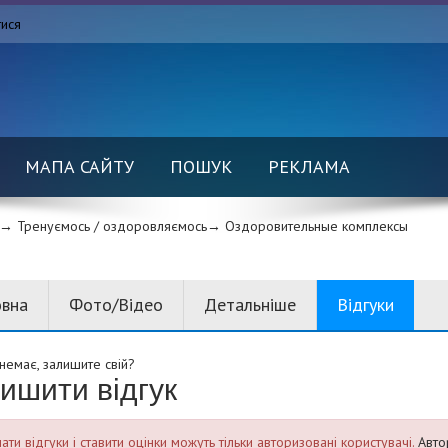
тися
МАПА САЙТУ
ПОШУК
РЕКЛАМА
→ Тренуємось / оздоровляємось→
Оздоровительные комплексы
овна
Фото/Відео
Детальніше
Відгуки
 немає, залишите свій?
ишити відгук
ти відгуки і ставити оцінки можуть тільки авторизовані користувачі.
Авто