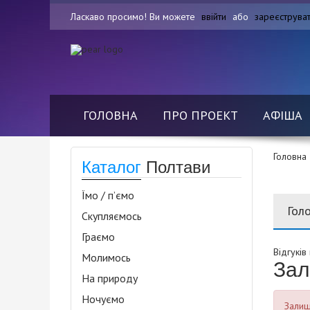
Ласкаво просимо! Ви можете
ввійти
або
зареєструва
ГОЛОВНА
ПРО ПРОЕКТ
АФІША
Головна
Каталог
Полтави
Їмо / п’ємо
Гол
Скупляємось
Граємо
Відгуків
Молимось
Зал
На природу
Ночуємо
Залиша