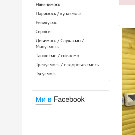
Няньчимось
Паримось / купаємось
Ризикуємо
Сервіси
Дивимось / Слухаємо /
Милуємось
Танцюємо / співаємо
Тренуємось / оздоровляємось
Тусуємось
Ми в
Facebook