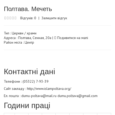
Полтава. Мечеть
Відгуків: 0
|
Залишити відгук
Тип :
Церкви / храми
Адреса : Полтава, Сенная, 20а |
Подивитися на мапі
Район міста : Центр
Контактні дані
Телефони : (05322) 7-93-39
Сайт закладу :
http://www.islampoltava.org/
Ел. пошта : dumu-poltava@mail.ru dumu.poltava@gmail.com
Години праці