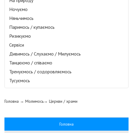
На природу
Ночуємо
Няньчимось
Паримось / купаємось
Ризикуємо
Сервіси
Дивимось / Слухаємо / Милуємось
Танцюємо / співаємо
Тренуємось / оздоровляємось
Тусуємось
Головна
→ Молимось→
Церкви / храми
Головна