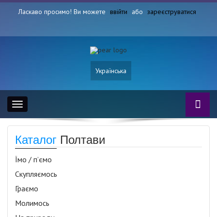
Ласкаво просимо! Ви можете
ввійти
або
зареєструватися
Українська
Toggle
navigation
Каталог
Полтави
Їмо / п’ємо
Скупляємось
Граємо
Молимось