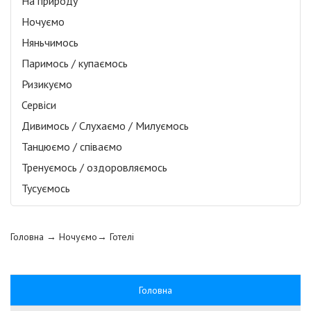
На природу
Ночуємо
Няньчимось
Паримось / купаємось
Ризикуємо
Сервіси
Дивимось / Слухаємо / Милуємось
Танцюємо / співаємо
Тренуємось / оздоровляємось
Тусуємось
Головна
→ Ночуємо→
Готелі
Головна