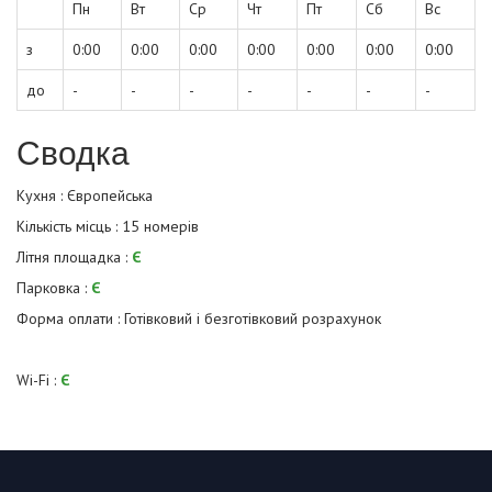
Пн
Вт
Ср
Чт
Пт
Сб
Вс
з
0:00
0:00
0:00
0:00
0:00
0:00
0:00
до
-
-
-
-
-
-
-
Сводка
Кухня : Європейська
Кількість місць : 15 номерів
Літня площадка :
Є
Парковка :
Є
Форма оплати : Готівковий і безготівковий розрахунок
Wi-Fi :
Є