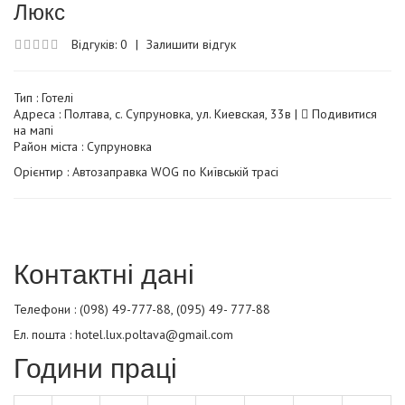
Люкс
Відгуків: 0
|
Залишити відгук
Тип :
Готелі
Адреса : Полтава, с. Супруновка, ул. Киевская, 33в |
Подивитися
на мапі
Район міста : Супруновка
Орієнтир : Автозаправка WOG по Київській трасі
Контактні дані
Телефони : (098) 49-777-88, (095) 49- 777-88
Ел. пошта : hotel.lux.poltava@gmail.com
Години праці