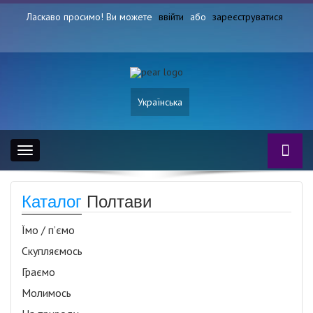
Ласкаво просимо! Ви можете
ввійти
або
зареєструватися
Українська
Toggle
navigation
Каталог
Полтави
Їмо / п’ємо
Скупляємось
Граємо
Молимось