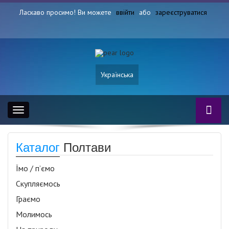
Ласкаво просимо! Ви можете
ввійти
або
зареєструватися
Українська
Toggle
navigation
Каталог
Полтави
Їмо / п’ємо
Скупляємось
Граємо
Молимось