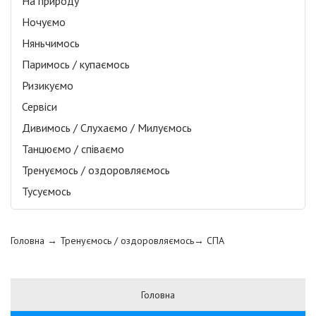
На природу
Ночуємо
Няньчимось
Паримось / купаємось
Ризикуємо
Сервіси
Дивимось / Слухаємо / Милуємось
Танцюємо / співаємо
Тренуємось / оздоровляємось
Тусуємось
Головна
→ Тренуємось / оздоровляємось→
СПА
Головна