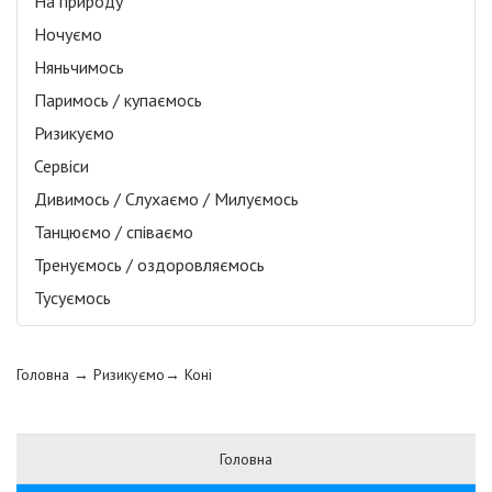
На природу
Ночуємо
Няньчимось
Паримось / купаємось
Ризикуємо
Сервіси
Дивимось / Слухаємо / Милуємось
Танцюємо / співаємо
Тренуємось / оздоровляємось
Тусуємось
Головна
→ Ризикуємо→
Коні
Головна