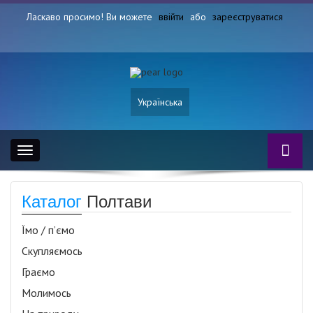
Ласкаво просимо! Ви можете
ввійти
або
зареєструватися
Українська
Toggle
navigation
Каталог
Полтави
Їмо / п’ємо
Скупляємось
Граємо
Молимось