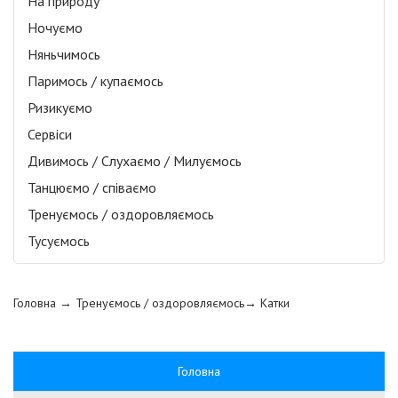
На природу
Ночуємо
Няньчимось
Паримось / купаємось
Ризикуємо
Сервіси
Дивимось / Слухаємо / Милуємось
Танцюємо / співаємо
Тренуємось / оздоровляємось
Тусуємось
Головна
→ Тренуємось / оздоровляємось→
Катки
Головна