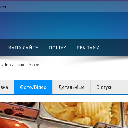
тися
МАПА САЙТУ
ПОШУК
РЕКЛАМА
→ Їмо / п’ємо→
Кафе
овна
Фото/Відео
Детальніше
Відгуки