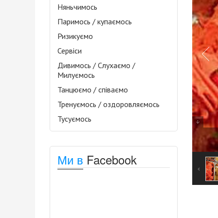
Няньчимось
Паримось / купаємось
Ризикуємо
Сервіси
Дивимось / Слухаємо /
Милуємось
Танцюємо / співаємо
Тренуємось / оздоровляємось
Тусуємось
Ми в
Facebook