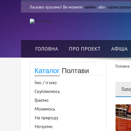
Ласкаво просимо! Ви можете
ввійти
або
зареєструва
ГОЛОВНА
ПРО ПРОЕКТ
АФІША
Головна
Каталог
Полтави
Їмо / п’ємо
Гол
Скупляємось
Граємо
Молимось
На природу
Ночуємо