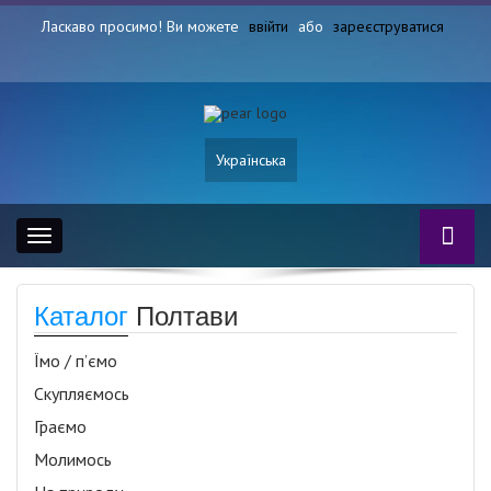
Ласкаво просимо! Ви можете
ввійти
або
зареєструватися
Українська
Toggle
navigation
Каталог
Полтави
Їмо / п’ємо
Скупляємось
Граємо
Молимось