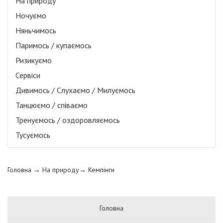
На природу
Ночуємо
Няньчимось
Паримось / купаємось
Ризикуємо
Сервіси
Дивимось / Слухаємо / Милуємось
Танцюємо / співаємо
Тренуємось / оздоровляємось
Тусуємось
Головна
→ На природу→
Кемпінги
Головна