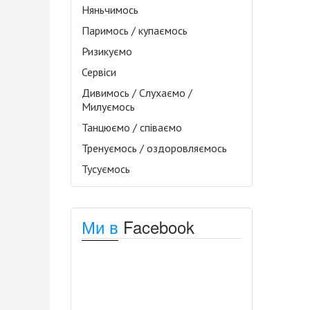
Няньчимось
Паримось / купаємось
Ризикуємо
Сервіси
Дивимось / Слухаємо /
Милуємось
Танцюємо / співаємо
Тренуємось / оздоровляємось
Тусуємось
Ми в
Facebook