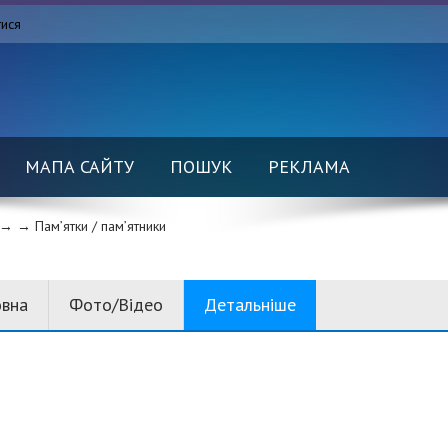
тися
МАПА САЙТУ
ПОШУК
РЕКЛАМА
→ →
Пам’ятки / пам’ятники
овна
Фото/Відео
Детальніше