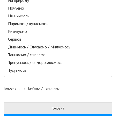
На природу
Ночуємо
Няньчимось
Паримось / купаємось
Ризикуємо
Сервіси
Дивимось / Слухаємо / Милуємось
Танцюємо / співаємо
Тренуємось / оздоровляємось
Тусуємось
Головна
→ →
Пам’ятки / пам’ятники
Головна