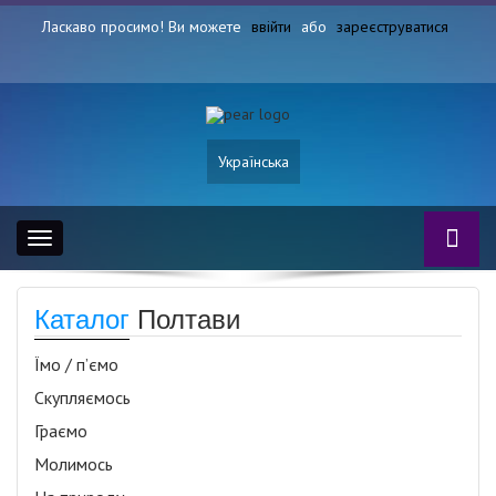
Ласкаво просимо! Ви можете
ввійти
або
зареєструватися
Українська
Toggle
navigation
Каталог
Полтави
Їмо / п’ємо
Скупляємось
Граємо
Молимось