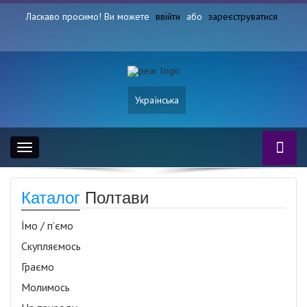
Ласкаво просимо! Ви можете
ввійти
або
зареєструватися
Українська
Toggle
navigation
Каталог
Полтави
Їмо / п’ємо
Скупляємось
Граємо
Молимось