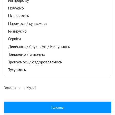
На природу
Ночуємо
Няньчимось
Паримось / купаємось
Ризикуємо
Сервіси
Дивимось / Слухаємо / Милуємось
Танцюємо / співаємо
Тренуємось / оздоровляємось
Тусуємось
Головна
→ →
Музеї
Головна