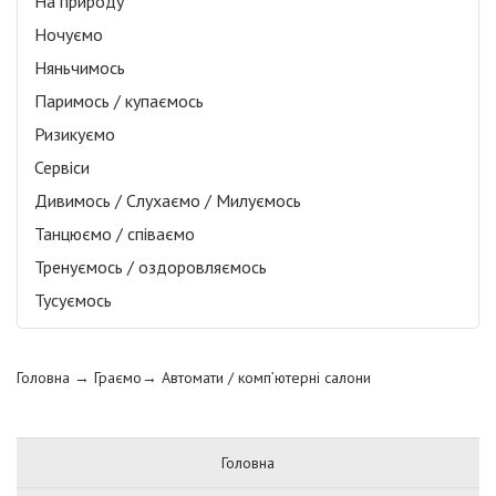
На природу
Ночуємо
Няньчимось
Паримось / купаємось
Ризикуємо
Сервіси
Дивимось / Слухаємо / Милуємось
Танцюємо / співаємо
Тренуємось / оздоровляємось
Тусуємось
Головна
→ Граємо→
Автомати / комп’ютерні салони
Головна