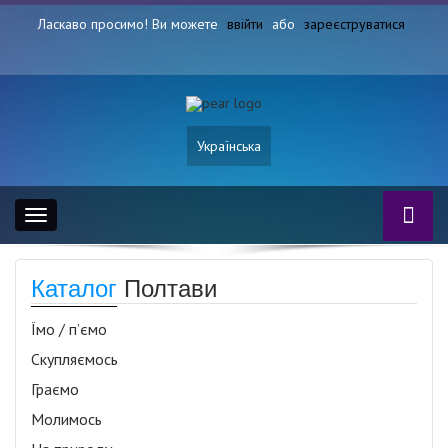
Ласкаво просимо! Ви можете
ввійти
або
зареєструватися
Українська
Toggle
navigation
Каталог
Полтави
Їмо / п’ємо
Скупляємось
Граємо
Молимось