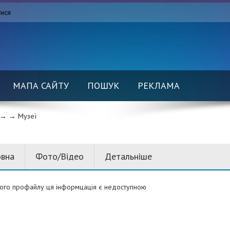
тися
МАПА САЙТУ
ПОШУК
РЕКЛАМА
→ →
Музеї
овна
Фото/Відео
Детальніше
ого профайлу ця інформцація є недоступною