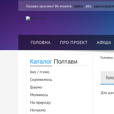
Ласкаво просимо! Ви можете
ввійти
або
зареєструва
ГОЛОВНА
ПРО ПРОЕКТ
АФІША
Головна
Каталог
Полтави
Їмо / п’ємо
Гол
Скупляємось
Граємо
Для дан
Молимось
На природу
Ночуємо