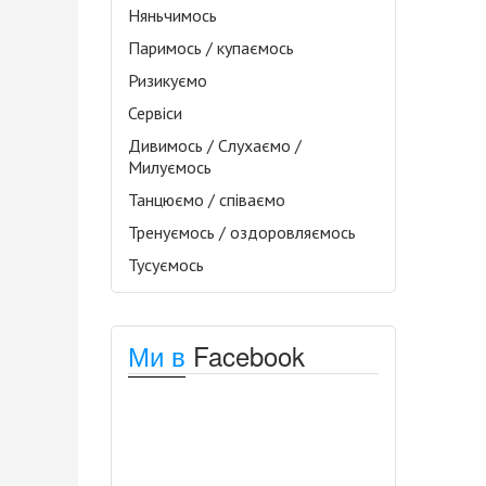
Няньчимось
Паримось / купаємось
Ризикуємо
Сервіси
Дивимось / Слухаємо /
Милуємось
Танцюємо / співаємо
Тренуємось / оздоровляємось
Тусуємось
Ми в
Facebook