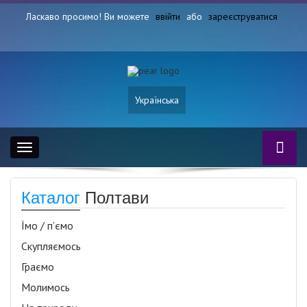
Ласкаво просимо! Ви можете
ввійти
або
зареєструватися
Українська
Toggle
navigation
Каталог
Полтави
Їмо / п’ємо
Скупляємось
Граємо
Молимось