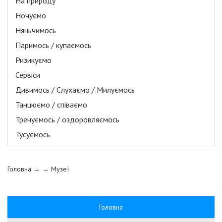
На природу
Ночуємо
Няньчимось
Паримось / купаємось
Ризикуємо
Сервіси
Дивимось / Слухаємо / Милуємось
Танцюємо / співаємо
Тренуємось / оздоровляємось
Тусуємось
Головна
→ →
Музеї
Головна