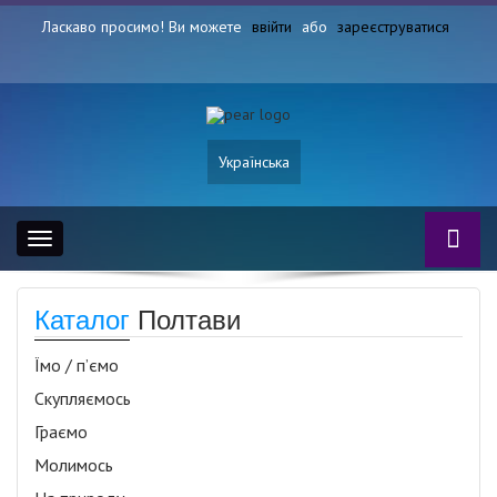
Ласкаво просимо! Ви можете
ввійти
або
зареєструватися
Українська
Toggle
navigation
Каталог
Полтави
Їмо / п’ємо
Скупляємось
Граємо
Молимось