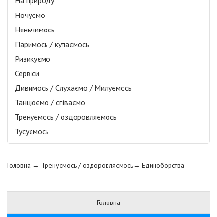
На природу
Ночуємо
Няньчимось
Паримось / купаємось
Ризикуємо
Сервіси
Дивимось / Слухаємо / Милуємось
Танцюємо / співаємо
Тренуємось / оздоровляємось
Тусуємось
Головна
→ Тренуємось / оздоровляємось→
Единоборства
Головна