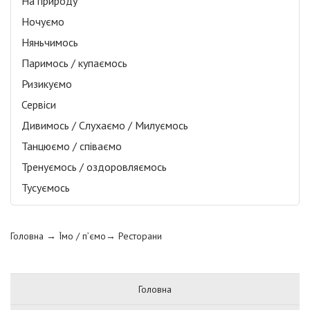
На природу
Ночуємо
Няньчимось
Паримось / купаємось
Ризикуємо
Сервіси
Дивимось / Слухаємо / Милуємось
Танцюємо / співаємо
Тренуємось / оздоровляємось
Тусуємось
Головна
→ Їмо / п’ємо→
Ресторани
Головна