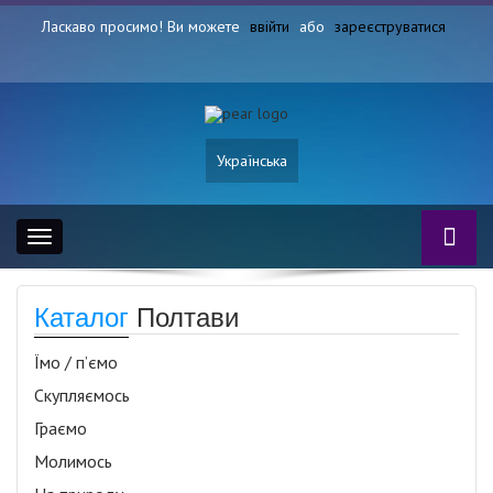
Ласкаво просимо! Ви можете
ввійти
або
зареєструватися
Українська
Toggle
navigation
Каталог
Полтави
Їмо / п’ємо
Скупляємось
Граємо
Молимось