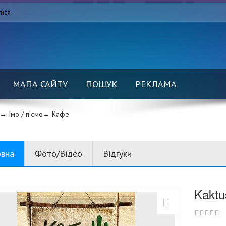
тися
МАПА САЙТУ
ПОШУК
РЕКЛАМА
→ Їмо / п’ємо→
Кафе
овна
Фото/Відео
Відгуки
Kaktu