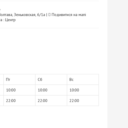
е
олтава, Зеньковская, 6/1а |
Подивитися на мапі
а : Центр
Пт
Сб
Вс
10:00
10:00
10:00
22:00
22:00
22:00