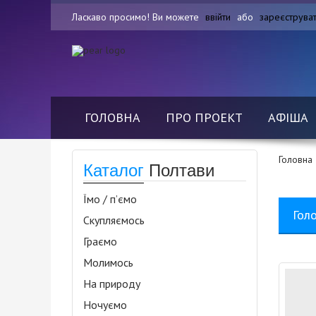
Ласкаво просимо! Ви можете
ввійти
або
зареєструва
ГОЛОВНА
ПРО ПРОЕКТ
АФІША
Головна
Каталог
Полтави
Їмо / п’ємо
Гол
Скупляємось
Граємо
Молимось
На природу
Ночуємо