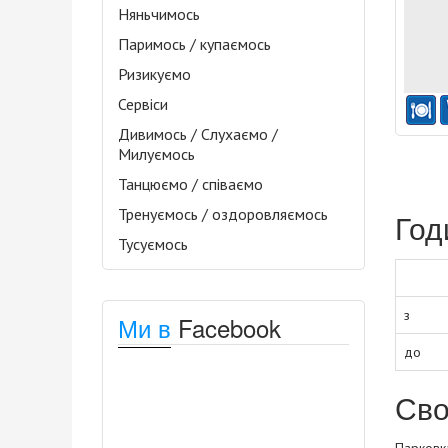
Няньчимось
Паримось / купаємось
Ризикуємо
Сервіси
Дивимось / Слухаємо /
Милуємось
Танцюємо / співаємо
Тренуємось / оздоровляємось
Год
Тусуємось
з
Ми в
Facebook
до
Сво