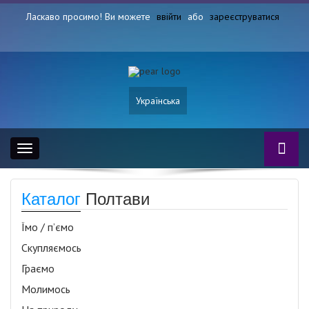
Ласкаво просимо! Ви можете
ввійти
або
зареєструватися
Українська
Toggle
navigation
Каталог
Полтави
Їмо / п’ємо
Скупляємось
Граємо
Молимось