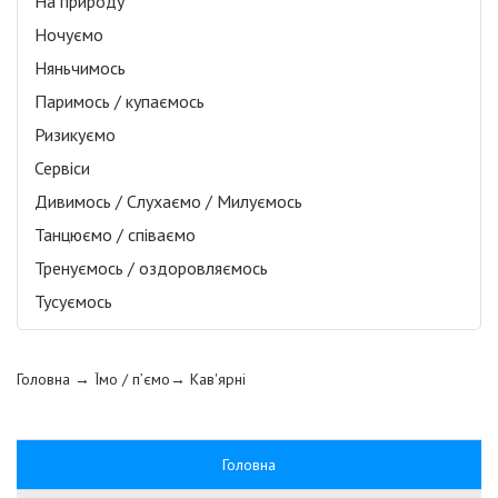
На природу
Ночуємо
Няньчимось
Паримось / купаємось
Ризикуємо
Сервіси
Дивимось / Слухаємо / Милуємось
Танцюємо / співаємо
Тренуємось / оздоровляємось
Тусуємось
Головна
→ Їмо / п’ємо→
Кав'ярні
Головна