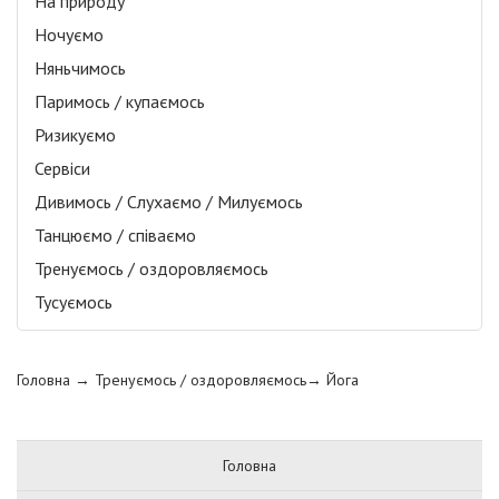
На природу
Ночуємо
Няньчимось
Паримось / купаємось
Ризикуємо
Сервіси
Дивимось / Слухаємо / Милуємось
Танцюємо / співаємо
Тренуємось / оздоровляємось
Тусуємось
Головна
→ Тренуємось / оздоровляємось→
Йога
Головна