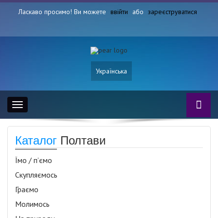
Ласкаво просимо! Ви можете
ввійти
або
зареєструватися
Українська
Toggle
navigation
Каталог
Полтави
Їмо / п’ємо
Скупляємось
Граємо
Молимось