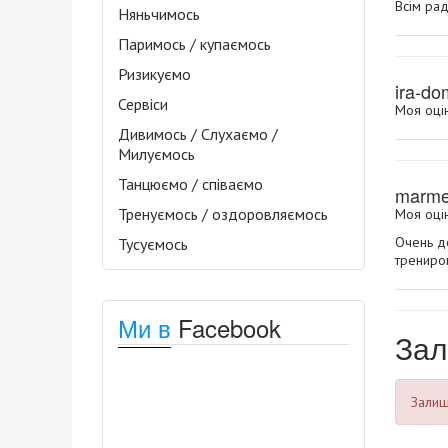
Всім рад
Няньчимось
Паримось / купаємось
Ризикуємо
ira-d
Сервіси
Моя оцін
Дивимось / Слухаємо /
Милуємось
Танцюємо / співаємо
marme
Тренуємось / оздоровляємось
Моя оцін
Очень д
Тусуємось
трениро
Ми в
Facebook
Зал
Залиша