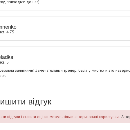
жу, приходьте до нас)
omnenko
ка: 4.75
ladka
ка: 5
овольна занятиями! Замечательный тренер, была у многих и это навер
вок.
ишити відгук
ти відгуки і ставити оцінки можуть тільки авторизовані користувачі.
Авто