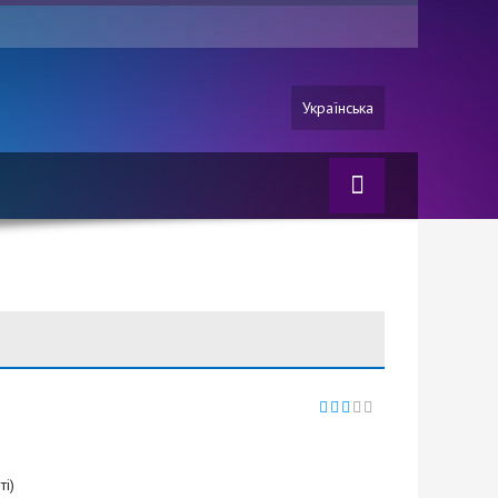
Українська
ті)