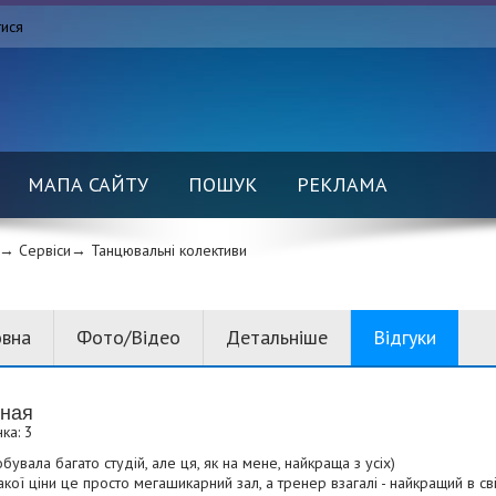
тися
МАПА САЙТУ
ПОШУК
РЕКЛАМА
→ Сервіси→
Танцювальні колективи
овна
Фото/Відео
Детальніше
Відгуки
ная
ка: 3
увала багато студій, але ця, як на мене, найкраща з усіх)
акої ціни це просто мегашикарний зал, а тренер взагалі - найкращий в сві