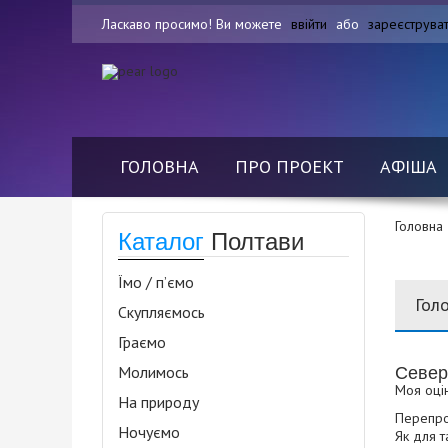
Ласкаво просимо! Ви можете
ввійти
або
зареєструва
ГОЛОВНА
ПРО ПРОЕКТ
АФІША
Головна
Каталог
Полтави
Їмо / п’ємо
Гол
Скупляємось
Граємо
Север
Молимось
Моя оцін
На природу
Перепроб
Ночуємо
Як для т