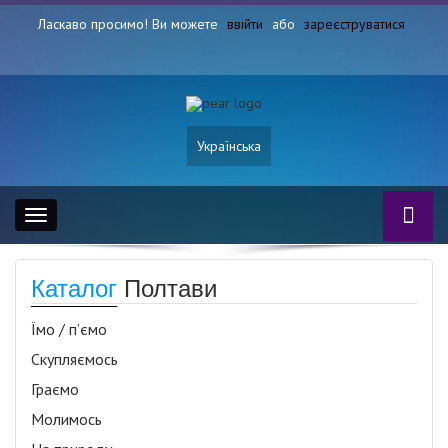
Ласкаво просимо! Ви можете
ввійти
або
зареєструватися
Українська
Toggle
navigation
Каталог
Полтави
Їмо / п’ємо
Скупляємось
Граємо
Молимось