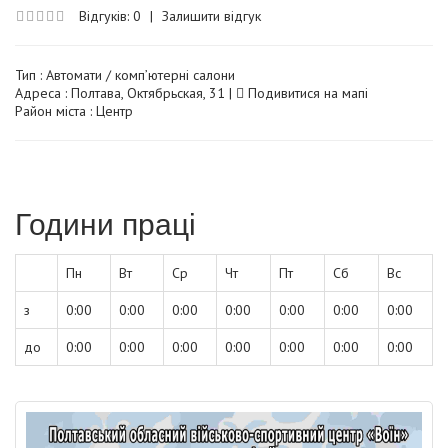
Відгуків: 0
|
Залишити відгук
Тип :
Автомати / комп’ютерні салони
Адреса : Полтава, Октябрьская, 31 |
Подивитися на мапі
Район міста : Центр
Години праці
Пн
Вт
Ср
Чт
Пт
Сб
Вс
з
0:00
0:00
0:00
0:00
0:00
0:00
0:00
до
0:00
0:00
0:00
0:00
0:00
0:00
0:00