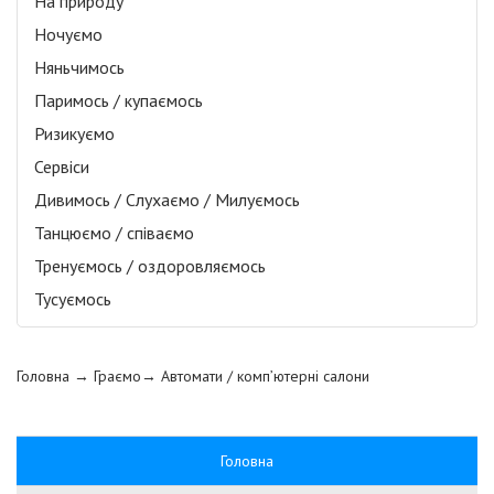
На природу
Ночуємо
Няньчимось
Паримось / купаємось
Ризикуємо
Сервіси
Дивимось / Слухаємо / Милуємось
Танцюємо / співаємо
Тренуємось / оздоровляємось
Тусуємось
Головна
→ Граємо→
Автомати / комп’ютерні салони
Головна