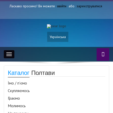
Ласкаво просимо! Ви можете
ввійти
або
зареєструватися
Українська
Toggle
navigation
Каталог
Полтави
Їмо / п’ємо
Скупляємось
Граємо
Молимось