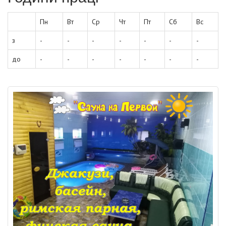
Пн
Вт
Ср
Чт
Пт
Сб
Вс
з
-
-
-
-
-
-
-
до
-
-
-
-
-
-
-