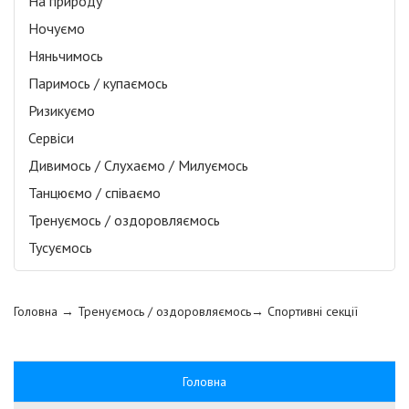
На природу
Ночуємо
Няньчимось
Паримось / купаємось
Ризикуємо
Сервіси
Дивимось / Слухаємо / Милуємось
Танцюємо / співаємо
Тренуємось / оздоровляємось
Тусуємось
Головна
→ Тренуємось / оздоровляємось→
Спортивні секції
Головна