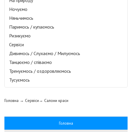
На природу
Ночуємо
Няньчимось
Паримось / купаємось
Ризикуємо
Сервіси
Дивимось / Слухаємо / Милуємось
Танцюємо / співаємо
Тренуємось / оздоровляємось
Тусуємось
Головна
→ Сервіси→
Салони краси
Головна