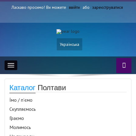
Ласкаво просимо! Ви можете
ввійти
або
зареєструватися
Українська
Toggle
navigation
Каталог
Полтави
Їмо / п’ємо
Скупляємось
Граємо
Молимось