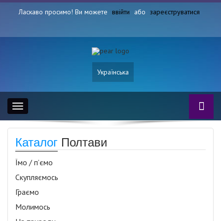
Ласкаво просимо! Ви можете
ввійти
або
зареєструватися
Українська
Toggle
navigation
Каталог
Полтави
Їмо / п’ємо
Скупляємось
Граємо
Молимось