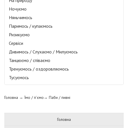
На природу
Ночуємо
Няньчимось
Паримось / купаємось
Ризикуємо
Сервіси
Дивимось / Слухаємо / Милуємось
Танцюємо / співаємо
Тренуємось / оздоровляємось
Тусуємось
Головна
→ Їмо / п’ємо→
Паби / пивні
Головна