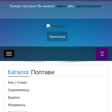
Ласкаво просимо! Ви можете
ввійти
або
зареєструватися
Українська
Toggle
navigation
Каталог
Полтави
Їмо / п’ємо
Скупляємось
Граємо
Молимось