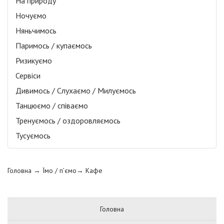
На природу
Ночуємо
Няньчимось
Паримось / купаємось
Ризикуємо
Сервіси
Дивимось / Слухаємо / Милуємось
Танцюємо / співаємо
Тренуємось / оздоровляємось
Тусуємось
Головна
→ Їмо / п’ємо→
Кафе
Головна