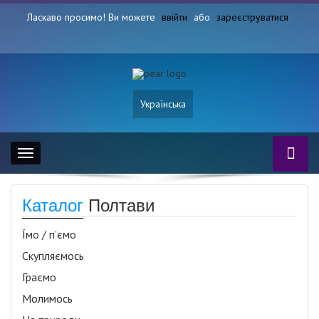
Ласкаво просимо! Ви можете
ввійти
або
зареєструватися
Українська
Toggle
navigation
Каталог
Полтави
Їмо / п’ємо
Скупляємось
Граємо
Молимось