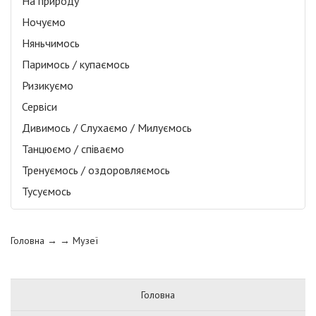
На природу
Ночуємо
Няньчимось
Паримось / купаємось
Ризикуємо
Сервіси
Дивимось / Слухаємо / Милуємось
Танцюємо / співаємо
Тренуємось / оздоровляємось
Тусуємось
Головна
→ →
Музеї
Головна