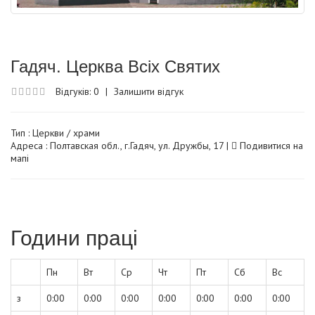
Гадяч. Церква Всіх Святих
Відгуків: 0
|
Залишити відгук
Тип :
Церкви / храми
Адреса : Полтавская обл., г.Гадяч, ул. Дружбы, 17 |
Подивитися на
мапі
Години праці
Пн
Вт
Ср
Чт
Пт
Сб
Вс
з
0:00
0:00
0:00
0:00
0:00
0:00
0:00