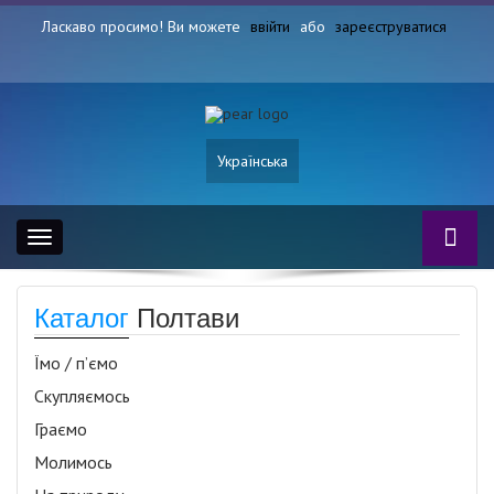
Ласкаво просимо! Ви можете
ввійти
або
зареєструватися
Українська
Toggle
navigation
Каталог
Полтави
Їмо / п’ємо
Скупляємось
Граємо
Молимось