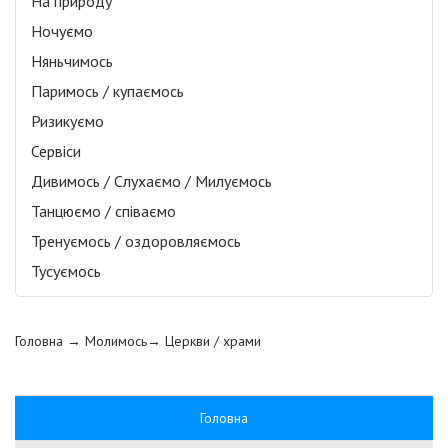
На природу
Ночуємо
Няньчимось
Паримось / купаємось
Ризикуємо
Сервіси
Дивимось / Слухаємо / Милуємось
Танцюємо / співаємо
Тренуємось / оздоровляємось
Тусуємось
Головна
→ Молимось→
Церкви / храми
Головна