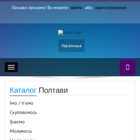
Ласкаво просимо! Ви можете
ввійти
або
зареєструватися
Українська
Toggle
navigation
Каталог
Полтави
Їмо / п’ємо
Скупляємось
Граємо
Молимось