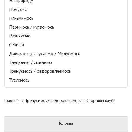
На природу
Ночуємо
Няньчимось
Паримось / купаємось
Ризикуємо
Сервіси
Дивимось / Слухаємо / Милуємось
Танцюємо / співаємо
Тренуємось / оздоровляємось
Тусуємось
Головна
→ Тренуємось / оздоровляємось→
Спортивні клуби
Головна