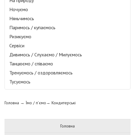
На природу
Ночуємо
Няньчимось
Паримось / купаємось
Ризикуємо
Сервіси
Дивимось / Слухаємо / Милуємось
Танцюємо / співаємо
Тренуємось / оздоровляємось
Тусуємось
Головна
→ Їмо / п’ємо→
Кондитерські
Головна