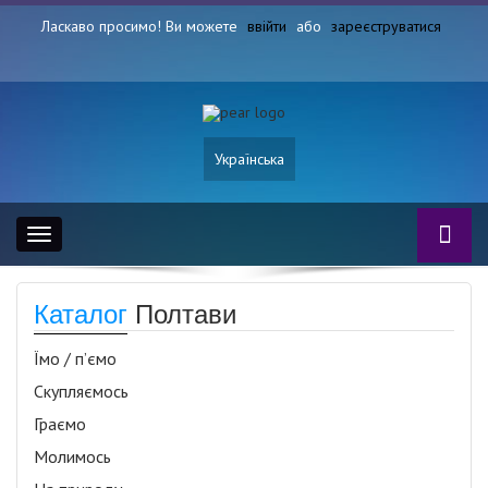
Ласкаво просимо! Ви можете
ввійти
або
зареєструватися
Українська
Toggle
navigation
Каталог
Полтави
Їмо / п’ємо
Скупляємось
Граємо
Молимось