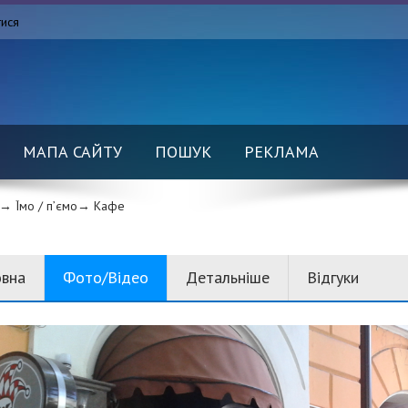
тися
МАПА САЙТУ
ПОШУК
РЕКЛАМА
→ Їмо / п’ємо→
Кафе
овна
Фото/Відео
Детальніше
Відгуки