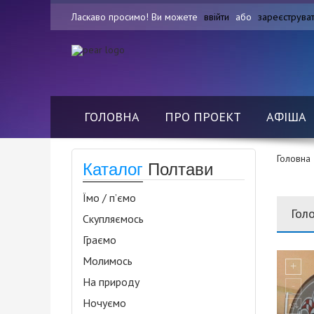
Ласкаво просимо! Ви можете
ввійти
або
зареєструва
ГОЛОВНА
ПРО ПРОЕКТ
АФІША
Головна
Каталог
Полтави
Їмо / п’ємо
Гол
Скупляємось
Граємо
Молимось
На природу
Ночуємо