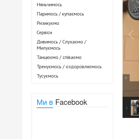
Няньчимось
Паримось / купаємось
Ризикуємо
Сервіси
Дивимось / Слухаємо /
Милуємось
Танцюємо / співаємо
Тренуємось / оздоровляємось
Тусуємось
Ми в
Facebook