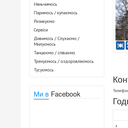
Няньчимось
Паримось / купаємось
Ризикуємо
Сервіси
Дивимось / Слухаємо /
Милуємось
Танцюємо / співаємо
Тренуємось / оздоровляємось
Тусуємось
Кон
Телефони
Ми в
Facebook
Год
з