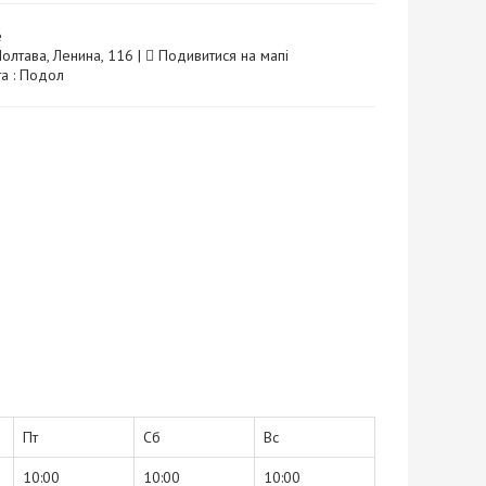
е
Полтава, Ленина, 116 |
Подивитися на мапі
та : Подол
Пт
Сб
Вс
10:00
10:00
10:00