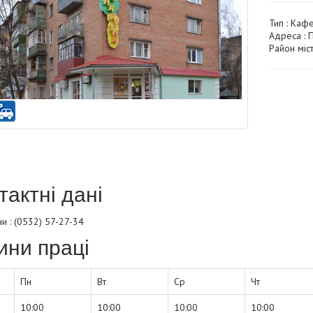
Тип :
Каф
Адреса : 
Район міс
тактні дані
 : (0532) 57-27-34
ини праці
Пн
Вт
Ср
Чт
10:00
10:00
10:00
10:00