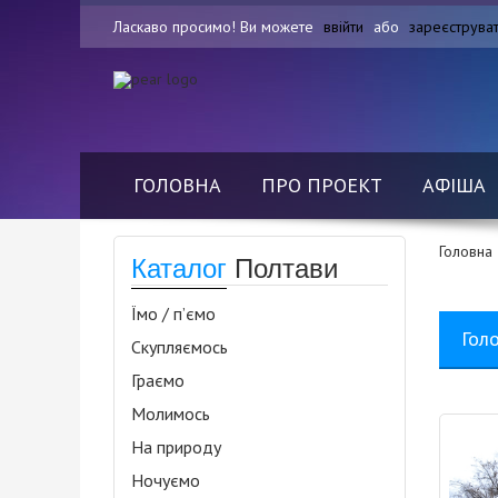
Ласкаво просимо! Ви можете
ввійти
або
зареєструва
ГОЛОВНА
ПРО ПРОЕКТ
АФІША
Головна
Каталог
Полтави
Їмо / п’ємо
Гол
Скупляємось
Граємо
Молимось
На природу
Ночуємо