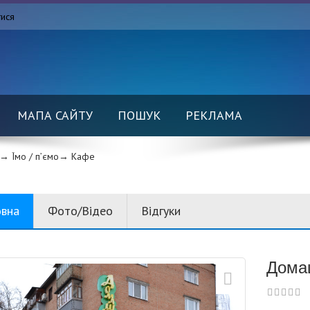
тися
МАПА САЙТУ
ПОШУК
РЕКЛАМА
→ Їмо / п’ємо→
Кафе
овна
Фото/Відео
Відгуки
Дома