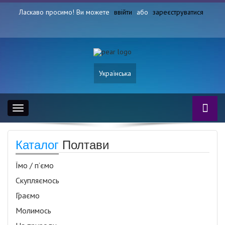
Ласкаво просимо! Ви можете
ввійти
або
зареєструватися
Українська
Toggle
navigation
Каталог
Полтави
Їмо / п’ємо
Скупляємось
Граємо
Молимось