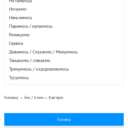
На природу
Ночуємо
Няньчимось
Паримось / купаємось
Ризикуємо
Сервіси
Дивимось / Слухаємо / Милуємось
Танцюємо / співаємо
Тренуємось / оздоровляємось
Тусуємось
Головна
→ Їмо / п’ємо→
Кав'ярні
Головна