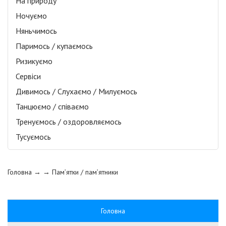
На природу
Ночуємо
Няньчимось
Паримось / купаємось
Ризикуємо
Сервіси
Дивимось / Слухаємо / Милуємось
Танцюємо / співаємо
Тренуємось / оздоровляємось
Тусуємось
Головна
→ →
Пам’ятки / пам’ятники
Головна