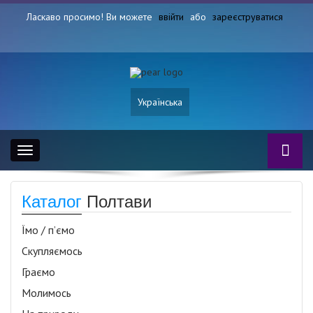
Ласкаво просимо! Ви можете
ввійти
або
зареєструватися
Українська
Toggle
navigation
Каталог
Полтави
Їмо / п’ємо
Скупляємось
Граємо
Молимось