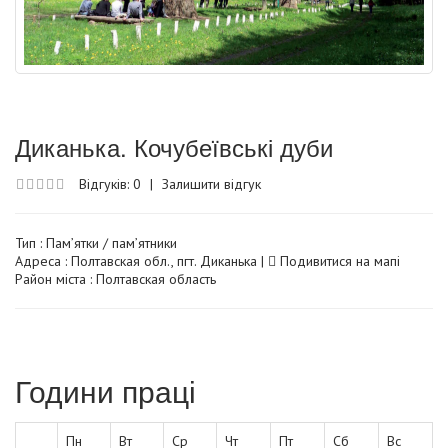
Диканька. Кочубеївські дуби
Відгуків: 0
|
Залишити відгук
Тип :
Пам’ятки / пам’ятники
Адреса : Полтавская обл., пгт. Диканька |
Подивитися на мапі
Район міста : Полтавская область
Години праці
Пн
Вт
Ср
Чт
Пт
Сб
Вс