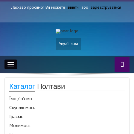
Ласкаво просимо! Ви можете
ввійти
або
зареєструватися
Українська
Toggle
navigation
Каталог
Полтави
Їмо / п’ємо
Скупляємось
Граємо
Молимось