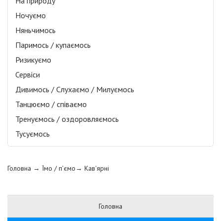
На природу
Ночуємо
Няньчимось
Паримось / купаємось
Ризикуємо
Сервіси
Дивимось / Слухаємо / Милуємось
Танцюємо / співаємо
Тренуємось / оздоровляємось
Тусуємось
Головна
→ Їмо / п’ємо→
Кав'ярні
Головна