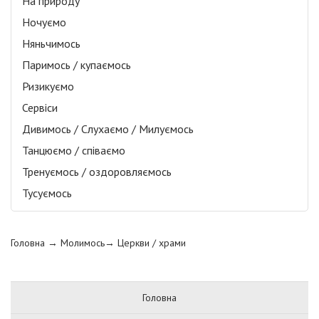
На природу
Ночуємо
Няньчимось
Паримось / купаємось
Ризикуємо
Сервіси
Дивимось / Слухаємо / Милуємось
Танцюємо / співаємо
Тренуємось / оздоровляємось
Тусуємось
Головна
→ Молимось→
Церкви / храми
Головна