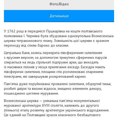
Фото/Відео
Детальніше
У 1762 році в передмісті Пушкарівка на кошти полтавського
полковника І. Черняка була збудована однокупольна Вознесенська
церква тетраконхового плану. Зовнішність цієї церкви є зразком
переходу від стилю бароко до класики.
Цетральна баня, колись перекрита півсферичним склепінням
з ярусним верхом, за допомогою трикутних сферичних парусів
спирається на ледь стрільчаті підпружні арки, що виходять
із масивних пілонів у місця прилягання екседр. Екседри мають
півсферичні склепіння, площини стін розчленовані спареними
пілястрами, які завершував розкрепований карниз.
Пам’ятка дуже поруйнована: провалені склепіння, обдертий тиньк,
розбиті двірні та віконні відкоси, знищено елементи декору,
пошкоджено цегляне мурування.
Вознесенська церква — унікальна пам’ятка монументальної
мурованої архітектури ХVIII століття, належить до другого
(пізнього) етапу розвитку архітектури українського відродження.
Це єдиний на Полтавщині зразок класичного безбаштового