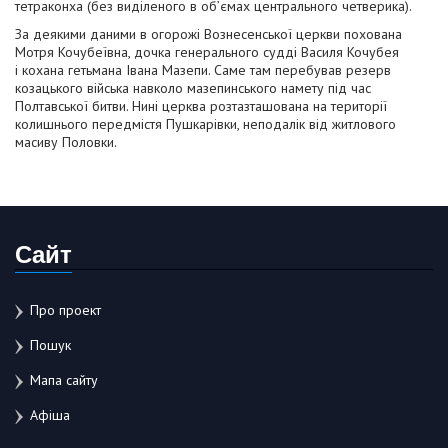
тетраконха (без виділеного в об’ємах центрального четверика).
За деякими даними в огорожі Вознесенської церкви похована
Мотря Кочубеївна, дочка генерального судді Василя Кочубея
і кохана гетьмана Івана Мазепи. Саме там перебував резерв
козацького війська навколо мазепинського намету під час
Полтавської битви. Нині церква розтазташована на території
колишнього передмістя Пушкарівки, неподалік від житлового
масиву Половки.
Сайт
Про проект
Пошук
Мапа сайту
Афіша