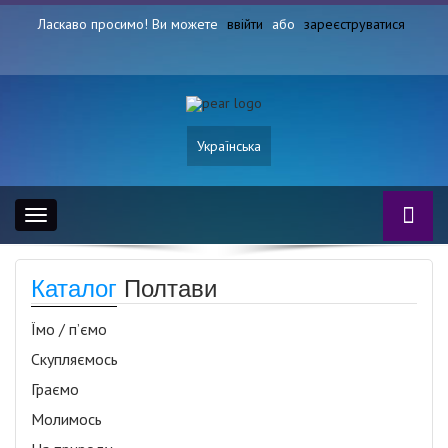
Ласкаво просимо! Ви можете
ввійти
або
зареєструватися
Українська
Toggle
navigation
Каталог
Полтави
Їмо / п’ємо
Скупляємось
Граємо
Молимось