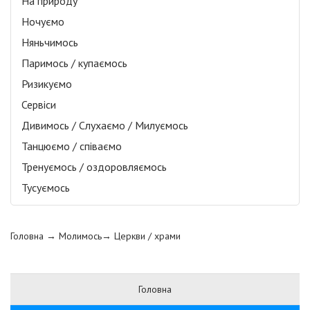
На природу
Ночуємо
Няньчимось
Паримось / купаємось
Ризикуємо
Сервіси
Дивимось / Слухаємо / Милуємось
Танцюємо / співаємо
Тренуємось / оздоровляємось
Тусуємось
Головна
→ Молимось→
Церкви / храми
Головна