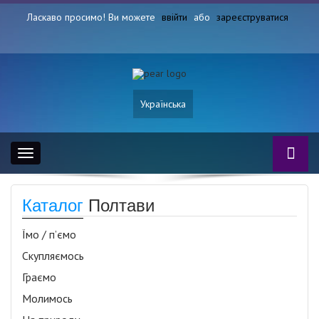
Ласкаво просимо! Ви можете
ввійти
або
зареєструватися
Українська
Toggle
navigation
Каталог
Полтави
Їмо / п’ємо
Скупляємось
Граємо
Молимось